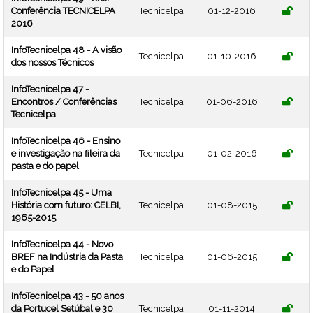
Conferência TECNICELPA
Tecnicelpa
01-12-2016
2016
InfoTecnicelpa 48 - A visão
Tecnicelpa
01-10-2016
dos nossos Técnicos
InfoTecnicelpa 47 -
Encontros / Conferências
Tecnicelpa
01-06-2016
Tecnicelpa
InfoTecnicelpa 46 - Ensino
e investigação na fileira da
Tecnicelpa
01-02-2016
pasta e do papel
InfoTecnicelpa 45 - Uma
História com futuro: CELBI,
Tecnicelpa
01-08-2015
1965-2015
InfoTecnicelpa 44 - Novo
BREF na Indústria da Pasta
Tecnicelpa
01-06-2015
e do Papel
InfoTecnicelpa 43 - 50 anos
da Portucel Setúbal e 30
Tecnicelpa
01-11-2014