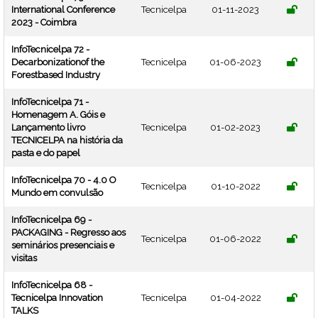
International Conference
Tecnicelpa
01-11-2023
2023 - Coimbra
InfoTecnicelpa 72 -
Decarbonizationof the
Tecnicelpa
01-06-2023
Forestbased Industry
InfoTecnicelpa 71 -
Homenagem A. Góis e
Lançamento livro
Tecnicelpa
01-02-2023
TECNICELPA na história da
pasta e do papel
InfoTecnicelpa 70 - 4.0 O
Tecnicelpa
01-10-2022
Mundo em convulsão
InfoTecnicelpa 69 -
PACKAGING - Regresso aos
Tecnicelpa
01-06-2022
seminários presenciais e
visitas
InfoTecnicelpa 68 -
Tecnicelpa Innovation
Tecnicelpa
01-04-2022
TALKS