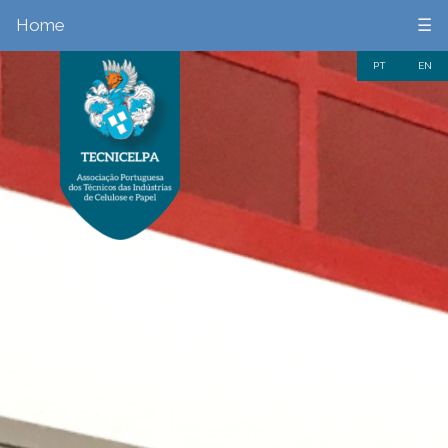
Home
☰
PT
EN