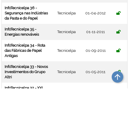
InfoTecnicelpa 36 -
Segurança nas Indústrias
Tecnicelpa
01-04-2012
da Pasta e do Papel
InfoTecnicelpa 35 -
Tecnicelpa
01-11-2011
Energias renováveis
InfoTecnicelpa 34 - Rota
das Fábricas de Papel
Tecnicelpa
01-09-2011
Antigas
InfoTecnicelpa 33 - Novos
Investimentos do Grupo
Tecnicelpa
01-05-2011
arrow_upward
Altri
InfoTecnicelpa 32 - XXI
TECNICELPA Conference
Tecnicelpa
01-11-2010
and Exhibition / VI
CIADICYP 2010
InfoTecnicelpa 31 -
Tecnicelpa
01-06-2010
Reciclagem