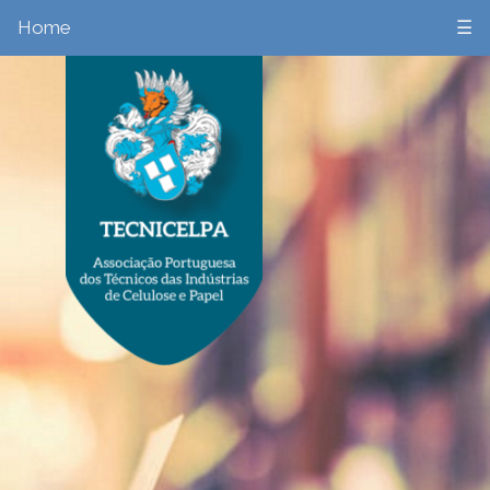
Home
☰