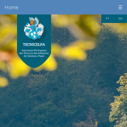
Home
☰
PT
EN