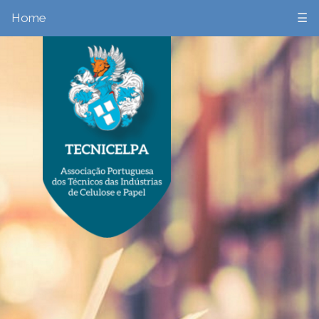
Home
☰