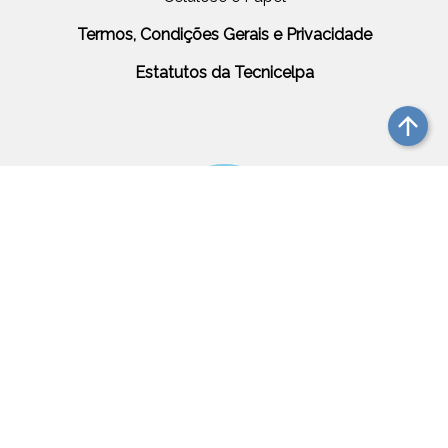
Termos, Condições Gerais e Privacidade
Estatutos da Tecnicelpa
arrow_upward
Up
TECNICELPA
Rua Amorim Rosa, 38, 1º Dto.
2300-450 TOMAR
PORTUGAL