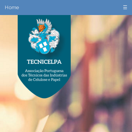
Home
☰