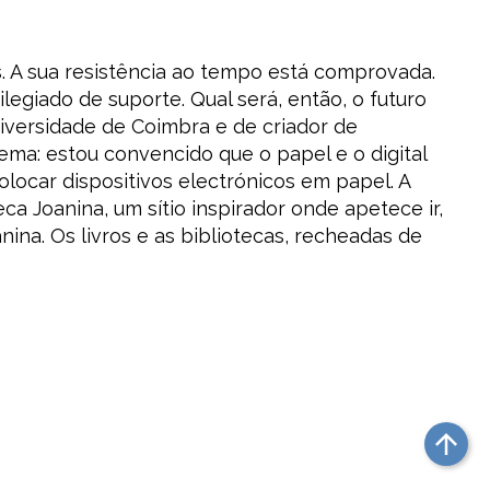
as. A sua resistência ao tempo está comprovada.
egiado de suporte. Qual será, então, o futuro
niversidade de Coimbra e de criador de
ema: estou convencido que o papel e o digital
colocar dispositivos electrónicos em papel. A
a Joanina, um sítio inspirador onde apetece ir,
ina. Os livros e as bibliotecas, recheadas de
arrow_upward