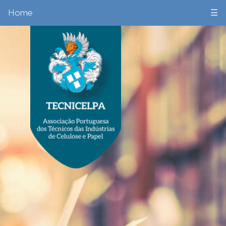
Home
☰