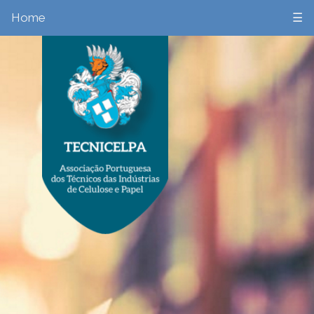
Home
☰