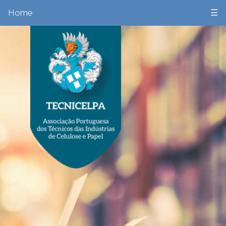
Home
☰