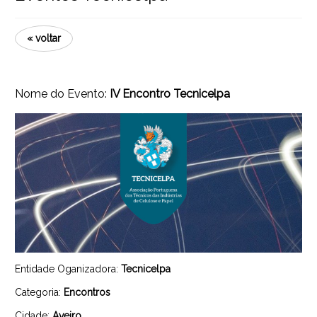
« voltar
Nome do Evento:
IV Encontro Tecnicelpa
Entidade Oganizadora:
Tecnicelpa
Categoria:
Encontros
Cidade:
Aveiro