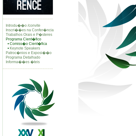
Introdu��o /convite
Inscri��es na Confer�ncia
Trabalhos Orais e P�steres
Programa Cient�fico
• Comiss�o Cient�fica
•
Keynote Speakers
Patroc�nios e Exposi��o
Programa Detalhado
Informa��es �teis